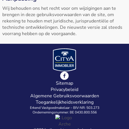
Wij behouden ons het recht voor om wijzigingen aan te
brengen in deze gebruiksvoorwaarden van de site, om
rekening te houden met juridische, jurisprudentiële of
technische ontwikkelingen. De nieuwste versie zal steeds
voorrang hebben op de voorgaande.
Sitemap
Privacybeleid
Algemene Gebruiksvoorwaarden
Toegankelijkheidsverklaring
Erkend Vastgoedmakelaar – BIV-NR: 503.273
Ondernemingsnummer: BE 0430.800.556